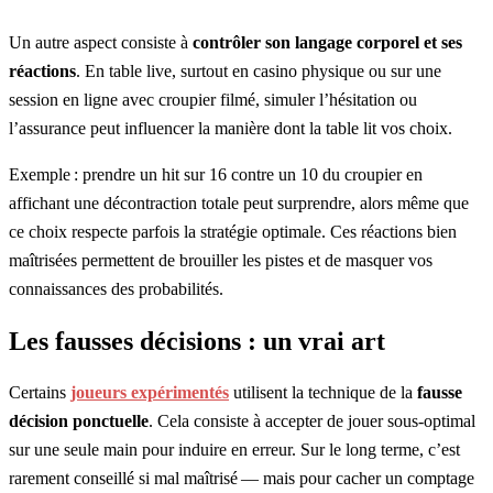
Un autre aspect consiste à
contrôler son langage corporel et ses
réactions
. En table live, surtout en casino physique ou sur une
session en ligne avec croupier filmé, simuler l’hésitation ou
l’assurance peut influencer la manière dont la table lit vos choix.
Exemple : prendre un hit sur 16 contre un 10 du croupier en
affichant une décontraction totale peut surprendre, alors même que
ce choix respecte parfois la stratégie optimale. Ces réactions bien
maîtrisées permettent de brouiller les pistes et de masquer vos
connaissances des probabilités.
Les fausses décisions : un vrai art
Certains
joueurs expérimentés
utilisent la technique de la
fausse
décision ponctuelle
. Cela consiste à accepter de jouer sous-optimal
sur une seule main pour induire en erreur. Sur le long terme, c’est
rarement conseillé si mal maîtrisé — mais pour cacher un comptage