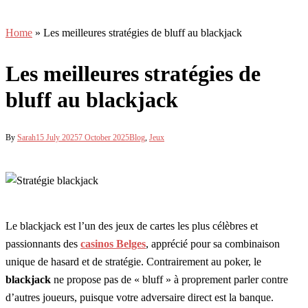
Home
»
Les meilleures stratégies de bluff au blackjack
Les meilleures stratégies de
bluff au blackjack
By
Sarah
15 July 2025
7 October 2025
Blog
,
Jeux
Le blackjack est l’un des jeux de cartes les plus célèbres et
passionnants des
casinos Belges
, apprécié pour sa combinaison
unique de hasard et de stratégie. Contrairement au poker, le
blackjack
ne propose pas de « bluff » à proprement parler contre
d’autres joueurs, puisque votre adversaire direct est la banque.