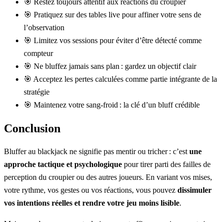
🎯 Restez toujours attentif aux réactions du croupier
🎯 Pratiquez sur des tables live pour affiner votre sens de
l’observation
🎯 Limitez vos sessions pour éviter d’être détecté comme
compteur
🎯 Ne bluffez jamais sans plan : gardez un objectif clair
🎯 Acceptez les pertes calculées comme partie intégrante de la
stratégie
🎯 Maintenez votre sang-froid : la clé d’un bluff crédible
Conclusion
Bluffer au blackjack ne signifie pas mentir ou tricher : c’est
une
approche tactique et psychologique
pour tirer parti des failles de
perception du croupier ou des autres joueurs. En variant vos mises,
votre rythme, vos gestes ou vos réactions, vous pouvez
dissimuler
vos intentions réelles et rendre votre jeu moins lisible
.