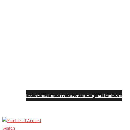
Les besoins fondamentaux selon Virginia Henderson
Top 10 casino en ligne Belgique
Search