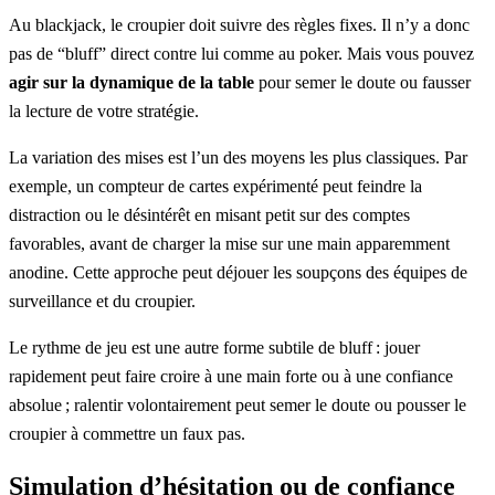
Au blackjack, le croupier doit suivre des règles fixes. Il n’y a donc
pas de “bluff” direct contre lui comme au poker. Mais vous pouvez
agir sur la dynamique de la table
pour semer le doute ou fausser
la lecture de votre stratégie.
La variation des mises est l’un des moyens les plus classiques. Par
exemple, un compteur de cartes expérimenté peut feindre la
distraction ou le désintérêt en misant petit sur des comptes
favorables, avant de charger la mise sur une main apparemment
anodine. Cette approche peut déjouer les soupçons des équipes de
surveillance et du croupier.
Le rythme de jeu est une autre forme subtile de bluff : jouer
rapidement peut faire croire à une main forte ou à une confiance
absolue ; ralentir volontairement peut semer le doute ou pousser le
croupier à commettre un faux pas.
Simulation d’hésitation ou de confiance